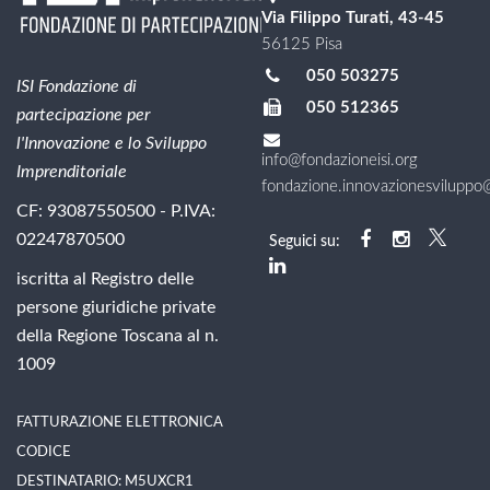
Via Filippo Turati, 43-45
56125 Pisa
050 503275
ISI Fondazione di
050 512365
partecipazione per
l'Innovazione e lo Sviluppo
info@fondazioneisi.org
Imprenditoriale
fondazione.innovazionesviluppo@l
CF: 93087550500 - P.IVA:
02247870500
Seguici su:
iscritta al Registro delle
persone giuridiche private
della Regione Toscana al n.
1009
FATTURAZIONE ELETTRONICA
CODICE
DESTINATARIO: M5UXCR1