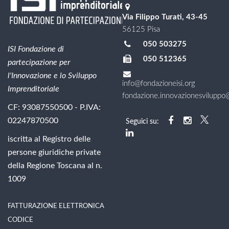
Via Filippo Turati, 43-45
56125 Pisa
050 503275
ISI Fondazione di
050 512365
partecipazione per
l'Innovazione e lo Sviluppo
info@fondazioneisi.org
Imprenditoriale
fondazione.innovazionesviluppo@l
CF: 93087550500 - P.IVA:
02247870500
Seguici su:
iscritta al Registro delle
persone giuridiche private
della Regione Toscana al n.
1009
FATTURAZIONE ELETTRONICA
CODICE