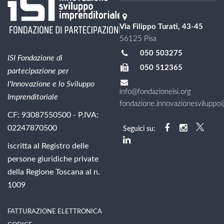
Via Filippo Turati, 43-45
56125 Pisa
050 503275
ISI Fondazione di
050 512365
partecipazione per
l'Innovazione e lo Sviluppo
info@fondazioneisi.org
Imprenditoriale
fondazione.innovazionesviluppo@l
CF: 93087550500 - P.IVA:
02247870500
Seguici su:
iscritta al Registro delle
persone giuridiche private
della Regione Toscana al n.
1009
FATTURAZIONE ELETTRONICA