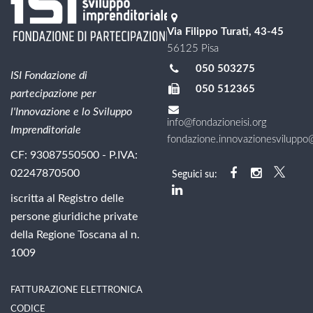
Via Filippo Turati, 43-45
56125 Pisa
050 503275
ISI Fondazione di
050 512365
partecipazione per
l'Innovazione e lo Sviluppo
info@fondazioneisi.org
Imprenditoriale
fondazione.innovazionesviluppo@l
CF: 93087550500 - P.IVA:
02247870500
Seguici su:
iscritta al Registro delle
persone giuridiche private
della Regione Toscana al n.
1009
FATTURAZIONE ELETTRONICA
CODICE