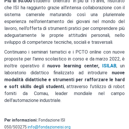
Più di 50.000
studenti “orientati” in più di 15 anni, risultato
che ISI ha raggiunto grazie all’intensa collaborazione con il
sistema camerale maturando così una pluriennale
esperienza nell’orientamento dei giovani nel mondo del
lavoro, nell’offerta di strumenti pratici per comprendere più
adeguatamente le proprie attitudini personali, nello
sviluppo di competenze tecniche, sociali e trasversali.
Continuano i seminari tematici e i PCTO online con nuove
proposte per l'anno scolastico in corso e d
a marzo 2022, è
inoltre operativo il
nuovo learning center,
ISILAB
, un
laboratorio didattico finalizzato ad introdurre
nuove
modalità didattiche e strumenti per rafforzare le hard
e soft skills degli studenti
, attraverso l’utilizzo di robot
forniti da Comau, leader mondiale nel campo
dell’automazione industriale.
Per informazioni:
Fondazione ISI
050/503275
info@fondazioneisi.org