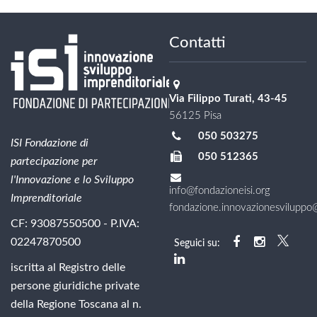
Contatti
Via Filippo Turati, 43-45
56125 Pisa
050 503275
ISI Fondazione di
050 512365
partecipazione per
l'Innovazione e lo Sviluppo
info@fondazioneisi.org
Imprenditoriale
fondazione.innovazionesviluppo@l
CF: 93087550500 - P.IVA:
02247870500
Seguici su:
iscritta al Registro delle
persone giuridiche private
della Regione Toscana al n.