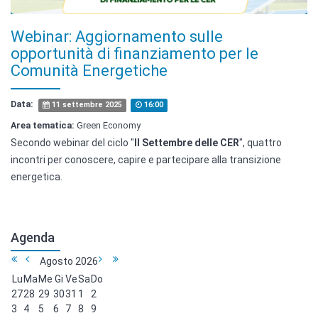
Webinar: Aggiornamento sulle
opportunità di finanziamento per le
Comunità Energetiche
Data:
11 settembre 2025
16:00
Area tematica:
Green Economy
Secondo webinar del ciclo "
Il Settembre delle CER
", quattro
incontri per conoscere, capire e partecipare alla transizione
energetica.
Agenda
Agosto
2026
Lu
Ma
Me
Gi
Ve
Sa
Do
27
28
29
30
31
1
2
3
4
5
6
7
8
9