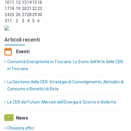
10
11
12
13
14
15
16
17
18
19
20
21
22
23
24
25
26
27
28
29
30
31
1
2
3
4
5
6
Articoli recenti
Eventi
Comunità Energetiche in Toscana: Lo Stato dell'Arte delle CER
in Toscana
La Gestione della CER: Strategie di Coinvolgimento, Abitudini di
Consumo e Benefici di Rete
Le CER del Futuro: Mercati dell'Energia e Sconto in Bolletta
News
Chiusura uffici