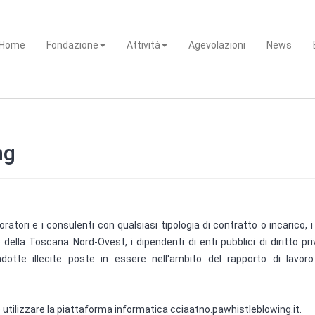
Home
Fondazione
Attività
Agevolazioni
News
ng
oratori e i consulenti con qualsiasi tipologia di contratto o incarico, i 
lla Toscana Nord-Ovest, i dipendenti di enti pubblici di diritto pri
te illecite poste in essere nell'ambito del rapporto di lavoro e 
ono utilizzare la piattaforma informatica cciaatno.pawhistleblowing.it.