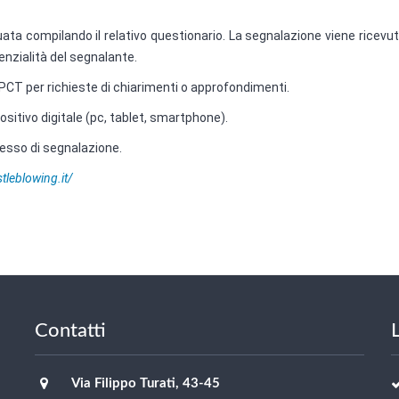
ata compilando il relativo questionario. La segnalazione viene ricevu
nzialità del segnalante.
 RPCT per richieste di chiarimenti o approfondimenti.
sitivo digitale (pc, tablet, smartphone).
cesso di segnalazione.
tleblowing.it/
Contatti
L
Via Filippo Turati, 43-45