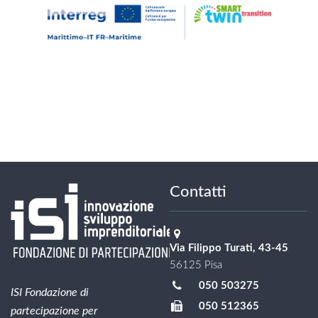
Contatti
Via Filippo Turati, 43-45
56125 Pisa
050 503275
ISI Fondazione di
050 512365
partecipazione per