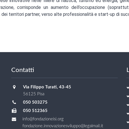
rese innovative nelle filiere di nautica, turismo ed energia, g
vazione, corrisponde un aumento dell’occupazione (soprattutt
 dei territori partner, verso alte professionalità e start-up di su
Contatti
L
Via Filippo Turati, 43-45
56125 Pisa
050 503275
050 512365
info@fondazioneisi.org
fondazione.innovazionesviluppo@legalmail.it