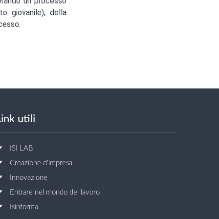
enerando un processo
o giovanile), della
ccesso.
ink utili
ISI LAB
Creazione d'impresa
Innovazione
Entrare nel mondo del lavoro
Isinforma