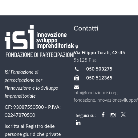
Contatti
Via Filippo Turati, 43-45
56125 Pisa
050 503275
ISI Fondazione di
050 512365
partecipazione per
l'Innovazione e lo Sviluppo
info@fondazioneisi.org
Imprenditoriale
fondazione.innovazionesviluppo@l
CF: 93087550500 - P.IVA:
02247870500
Seguici su:
iscritta al Registro delle
persone giuridiche private