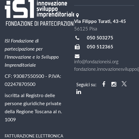
Via Filippo Turati, 43-45
56125 Pisa
050 503275
ISI Fondazione di
050 512365
partecipazione per
l'Innovazione e lo Sviluppo
info@fondazioneisi.org
Imprenditoriale
fondazione.innovazionesviluppo@l
CF: 93087550500 - P.IVA:
02247870500
Seguici su:
iscritta al Registro delle
persone giuridiche private
della Regione Toscana al n.
1009
FATTURAZIONE ELETTRONICA