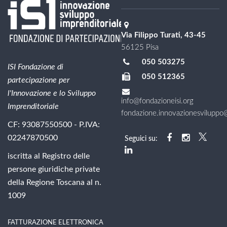
Via Filippo Turati, 43-45
56125 Pisa
050 503275
ISI Fondazione di
050 512365
partecipazione per
l'Innovazione e lo Sviluppo
info@fondazioneisi.org
Imprenditoriale
fondazione.innovazionesviluppo@l
CF: 93087550500 - P.IVA:
02247870500
Seguici su:
iscritta al Registro delle
persone giuridiche private
della Regione Toscana al n.
1009
FATTURAZIONE ELETTRONICA