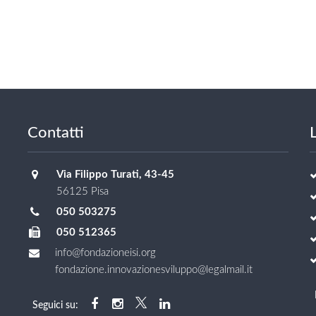
Contatti
L
Via Filippo Turati, 43-45
56125 Pisa
050 503275
050 512365
info@fondazioneisi.org
fondazione.innovazionesviluppo@legalmail.it
Seguici su: