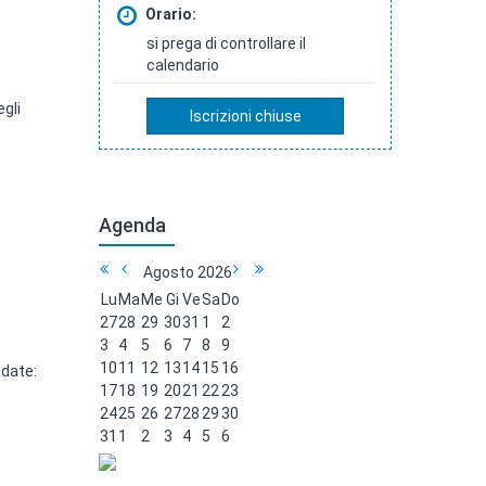
Orario:
si prega di controllare il
calendario
egli
Iscrizioni chiuse
Agenda
Agosto
2026
Lu
Ma
Me
Gi
Ve
Sa
Do
27
28
29
30
31
1
2
3
4
5
6
7
8
9
10
11
12
13
14
15
16
 date:
17
18
19
20
21
22
23
24
25
26
27
28
29
30
31
1
2
3
4
5
6