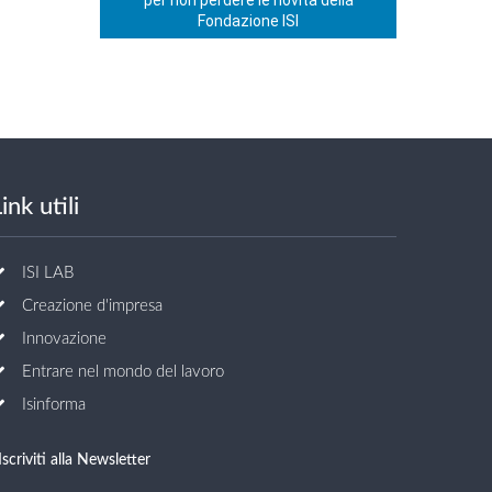
per non perdere le novità della
Fondazione ISI
ink utili
ISI LAB
Creazione d'impresa
Innovazione
Entrare nel mondo del lavoro
Isinforma
Iscriviti alla Newsletter