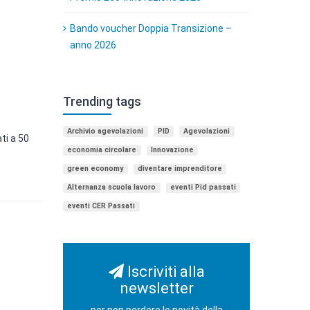
Bando voucher Doppia Transizione –
anno 2026
Trending tags
Archivio agevolazioni
PID
Agevolazioni
ati a 50
economia circolare
Innovazione
green economy
diventare imprenditore
Alternanza scuola lavoro
eventi Pid passati
eventi CER Passati
Iscriviti alla
newsletter