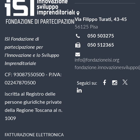
Via Filippo Turati, 43-45
56125 Pisa
050 503275
ISI Fondazione di
050 512365
partecipazione per
l'Innovazione e lo Sviluppo
info@fondazioneisi.org
Imprenditoriale
fondazione.innovazionesviluppo@l
CF: 93087550500 - P.IVA:
02247870500
Seguici su:
iscritta al Registro delle
persone giuridiche private
della Regione Toscana al n.
1009
FATTURAZIONE ELETTRONICA