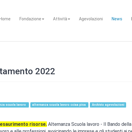
Home
Fondazione
Attività
Agevolazioni
News
ntamento 2022
anza scuola lavoro
alternanza scuola lavoro cciaa pisa
Archivio agevolazioni
saurimento risorse.
Alternanza Scuola lavoro - Il Bando dell
oro e alle professioni, avvicinando le imprese e gli studenti ai p