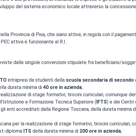
 sviluppo del sistema economico locale attraverso la concessione
nella Provincia di Pisa, che siano attive, in regola con il pagamen
i PEC attiva e funzionante al R.I..
reviste dalle singole convenzioni stipulate fra beneficiario/sogge
TO
intrapresi da studenti della
scuola secondaria di secondo
ella durata minima di
40 ore in azienda
;
realizzazione di stage formativi, tirocini curriculari, comunque de
ell’Istruzione e Formazione Tecnica Superiore (
IFTS
) e dei Centri 
ra gli enti accreditati dalla Regione Toscana, della durata minima d
cana per la realizzazione di stage formativi, tirocini curriculari,
post-diploma
ITS
della durata minima di
200 ore in azienda
;