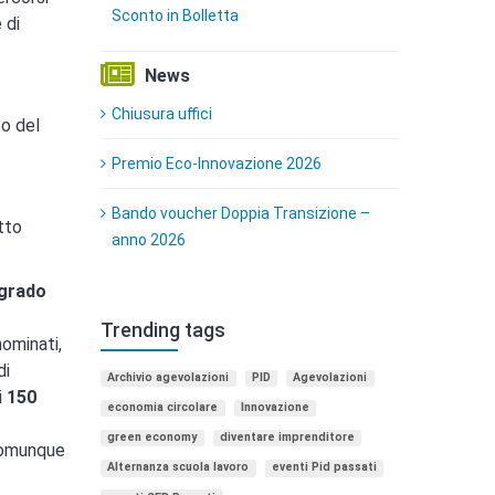
Sconto in Bolletta
 di
News
Chiusura uffici
to del
Premio Eco-Innovazione 2026
Bando voucher Doppia Transizione –
tto
anno 2026
 grado
Trending tags
nominati,
di
Archivio agevolazioni
PID
Agevolazioni
i
150
economia circolare
Innovazione
green economy
diventare imprenditore
 comunque
Alternanza scuola lavoro
eventi Pid passati