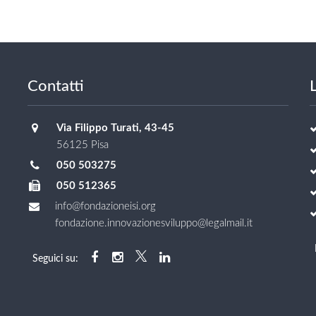
Contatti
L
Via Filippo Turati, 43-45
56125 Pisa
050 503275
050 512365
info@fondazioneisi.org
fondazione.innovazionesviluppo@legalmail.it
Seguici su: