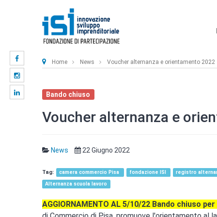
Home
News
Voucher alternanza e orientamento 2022
Bando chiuso
Voucher alternanza e orie
News
22 Giugno 2022
camera commercio Pisa
fondazione ISI
registro altern
Alternanza scuola lavoro
AGGIORNAMENTO AL 5/10/22 Bando chiuso per e
di Commercio di Pisa, promuove l'orientamento al lav