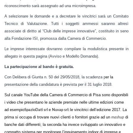
riconoscimento sarà assegnato ad una microimpresa.
A selezionare le domande e a decretare le vincitrici sarà un Comitato
Tecnico di Valutazione. Tutti i soggetti ammessi saranno altresì
associate di diritto al “Club delle imprese innovative”, costituito in seno
alla Fondazione ISI, promossa dalla Camera di Commercio.
Le imprese interessate dovranno compilare la modulistica presente in
allegato in questa pagina (Avviso e Modello Domanda).
La partecipazione al bando è gratuita.
Con Delibera di Giunta n. 50 del 29/05/2018, la scadenza p
er la
presentazione della candidatura è prevista per il 31 luglio 2018.
Sul
canale YouTube della Camera di Commercio di Pisa
sono disponibili
i video che presentano le aziende premiate nelle ultime edizioni come
ad esempio
e
le vincitrici dell’edizione 2017. La
SpazioDati srl
Nuvap srl:
prima si occupa di trovare nuovi clienti o fornitori grazie ad un
di
mashup
banche dati differenti; la seconda ha invece sviluppato un innovativo e
compatto sistema per monitorare l’inquinamento indoor di imprese e