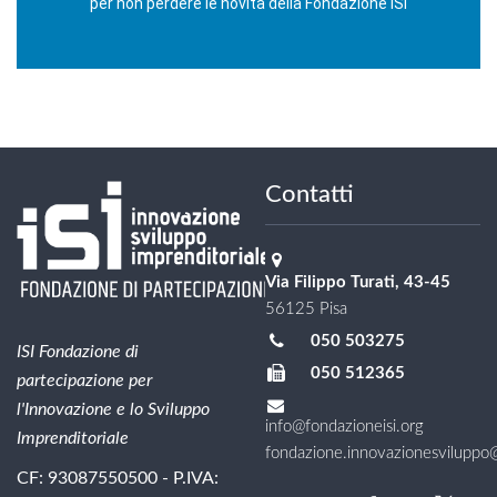
per non perdere le novità della Fondazione ISI
Contatti
Via Filippo Turati, 43-45
56125 Pisa
050 503275
ISI Fondazione di
050 512365
partecipazione per
l'Innovazione e lo Sviluppo
info@fondazioneisi.org
Imprenditoriale
fondazione.innovazionesviluppo@l
CF: 93087550500 - P.IVA: