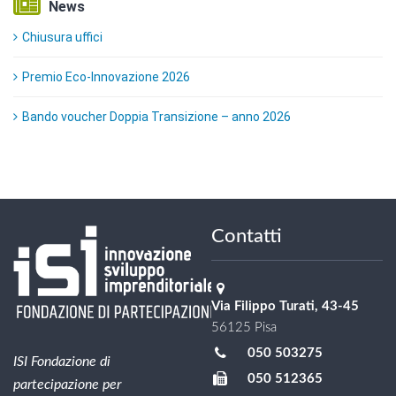
News
Chiusura uffici
Premio Eco-Innovazione 2026
Bando voucher Doppia Transizione – anno 2026
Contatti
Via Filippo Turati, 43-45
56125 Pisa
050 503275
ISI Fondazione di
050 512365
partecipazione per