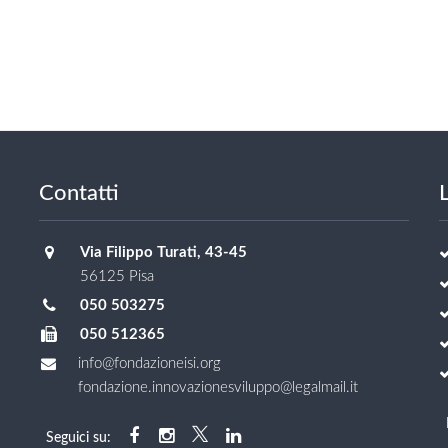
Contatti
L
Via Filippo Turati, 43-45
56125 Pisa
050 503275
050 512365
info@fondazioneisi.org
fondazione.innovazionesviluppo@legalmail.it
Seguici su: