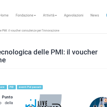
Home
Fondazione
Attività
Agevolazioni
News
le PMI: il voucher consulenze per l'innovazione
ecnologica delle PMI: il voucher
ne
tore
PID
eventi Pid passati
l
Punto
 della