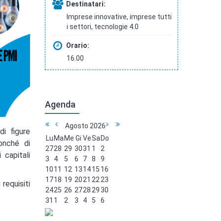
Destinatari:
Imprese innovative, imprese tutti
i settori, tecnologie 4.0
Orario:
16.00
Agenda
Agosto
2026
di figure
Lu
Ma
Me
Gi
Ve
Sa
Do
onché di
27
28
29
30
31
1
2
 capitali
3
4
5
6
7
8
9
10
11
12
13
14
15
16
17
18
19
20
21
22
23
 requisiti
24
25
26
27
28
29
30
31
1
2
3
4
5
6