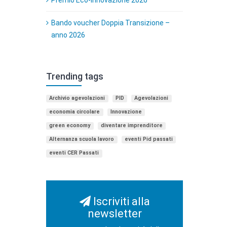
Bando voucher Doppia Transizione –
anno 2026
Trending tags
Archivio agevolazioni
PID
Agevolazioni
economia circolare
Innovazione
green economy
diventare imprenditore
Alternanza scuola lavoro
eventi Pid passati
eventi CER Passati
Iscriviti alla
newsletter