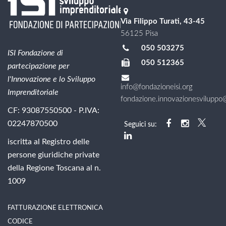
Via Filippo Turati, 43-45
56125 Pisa
050 503275
ISI Fondazione di
050 512365
partecipazione per
l'Innovazione e lo Sviluppo
info@fondazioneisi.org
Imprenditoriale
fondazione.innovazionesviluppo@l
CF: 93087550500 - P.IVA:
02247870500
Seguici su:
iscritta al Registro delle
persone giuridiche private
della Regione Toscana al n.
1009
FATTURAZIONE ELETTRONICA
CODICE