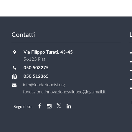
Contatti
L
Via Filippo Turati, 43-45
56125 Pisa
050 503275
050 512365
info@fondazioneisi.org
fondazione.innovazionesviluppo@legalmail.it
Seguici su: