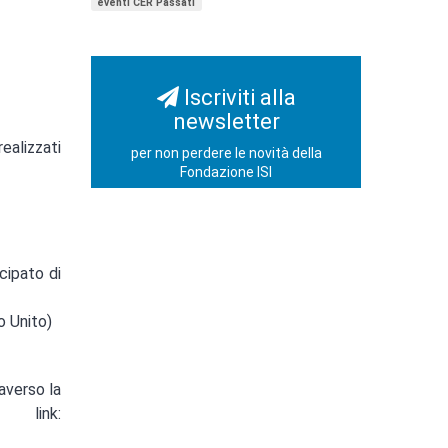
eventi CER Passati
Iscriviti alla
newsletter
ealizzati
per non perdere le novità della
Fondazione ISI
ipato di
 Unito)
averso la
 link: