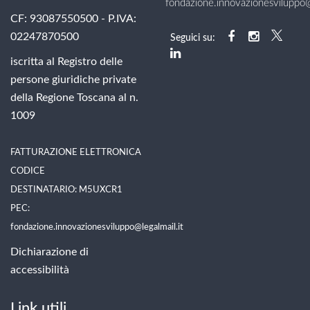
fondazione.innovazionesviluppo@l
CF: 93087550500 - P.IVA:
02247870500
Seguici su:
iscritta al Registro delle
persone giuridiche private
della Regione Toscana al n.
1009
FATTURAZIONE ELETTRONICA
CODICE
DESTINATARIO: M5UXCR1
PEC:
fondazione.innovazionesviluppo@legalmail.it
Dichiarazione di
accessibilità
Link utili