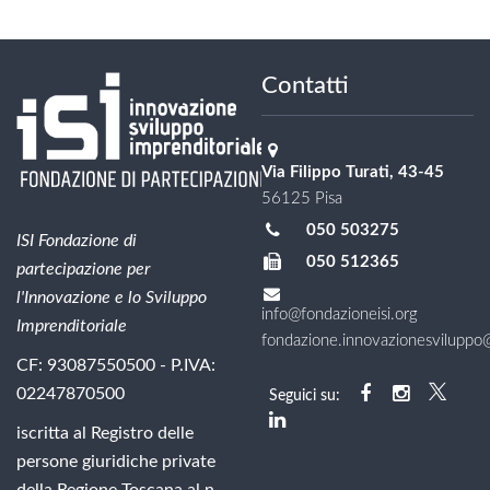
Contatti
Via Filippo Turati, 43-45
56125 Pisa
050 503275
ISI Fondazione di
050 512365
partecipazione per
l'Innovazione e lo Sviluppo
info@fondazioneisi.org
Imprenditoriale
fondazione.innovazionesviluppo@l
CF: 93087550500 - P.IVA:
02247870500
Seguici su:
iscritta al Registro delle
persone giuridiche private
della Regione Toscana al n.