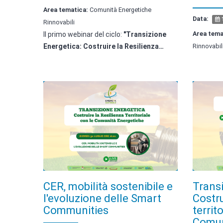
Area tematica:
Comunità Energetiche
Data:
1
Rinnovabili
Area tema
Il primo webinar del ciclo:
"Transizione
Energetica: Costruire la Resilienza…
Rinnovabil
CER, mobilità sostenibile e
Transi
l'evoluzione delle Smart
Costru
Communities
territ
Comun