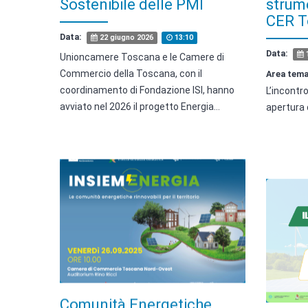
Sostenibile delle PMI
strume
CER T
Data:
22 giugno 2026
13:10
Data:
1
Unioncamere Toscana e le Camere di
Commercio della Toscana, con il
Area tema
coordinamento di Fondazione ISI, hanno
L’incontr
avviato nel 2026 il progetto Energia…
apertura 
Comunità Energetiche
Webin