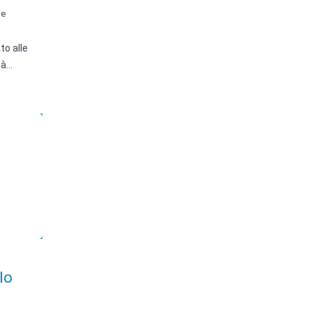
he
to alle
tà…
lo