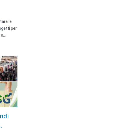
tare le
ogetti per
a e…
ndi