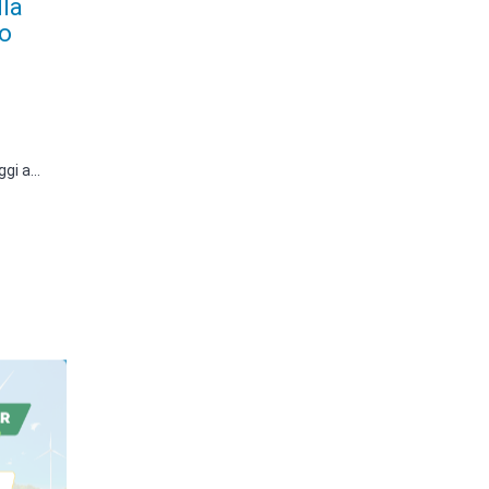
lla
o
ggi a…
ento