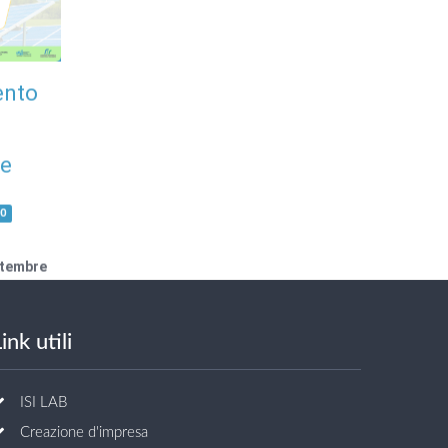
he
0
ttembre
ink utili
ISI LAB
Creazione d'impresa