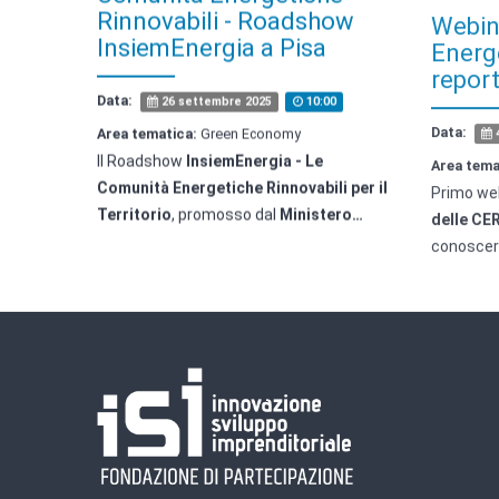
Rinnovabili - Roadshow
Energ
InsiemEnergia a Pisa
repor
Data:
Data:
26 settembre 2025
10:00
Area tematica:
Green Economy
Area tema
Il Roadshow
InsiemEnergia - Le
Primo web
Comunità Energetiche Rinnovabili per il
delle CE
Territorio
, promosso dal
Ministero…
conoscere