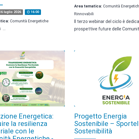
Area tematica:
Comunità Energetic
6 luglio 2026
16:00
Rinnovabili
tica:
Comunità Energetiche
Il terzo webinar del ciclo è dedica
…
i
prospettive future delle Comuni
zione Energetica:
Progetto Energia
ire la resilienza
Sostenibile – Sportel
oriale con le
Sostenibilità
ità Energetiche -