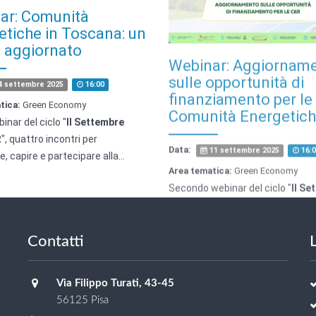
etiche in Toscana: un
sulle opportunità di
t aggiornato
finanziamento per le
Comunità Energetic
4 settembre 2025
16:00
Data:
11 settembre 2025
16:0
tica:
Green Economy
inar del ciclo "
Il Settembre
Area tematica:
Green Economy
R
", quattro incontri per
Secondo webinar del ciclo "
Il Se
, capire e partecipare alla…
delle CER
", quattro incontri per…
Contatti
L
Via Filippo Turati, 43-45
56125 Pisa