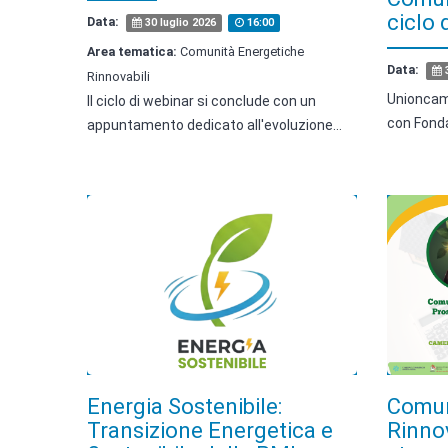
ciclo 
Data:
30 luglio 2026
16:00
Area tematica:
Comunità Energetiche
Data:
3
Rinnovabili
Unioncam
Il ciclo di webinar si conclude con un
con Fonda
appuntamento dedicato all'evoluzione…
Energia Sostenibile:
Comun
Transizione Energetica e
Rinnov