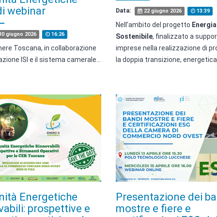
di webinar
Data:
22 giugno 2026
13:39
Nell’ambito del progetto
Energia
0 giugno 2026
16:26
Sostenibile
, finalizzato a suppor
ere Toscana, in collaborazione
imprese nella realizzazione di pr
zione ISI e il sistema camerale…
la doppia transizione, energetic
ità Energetiche
Presentazione dei ba
abili: prospettive e
mostre e fiere e