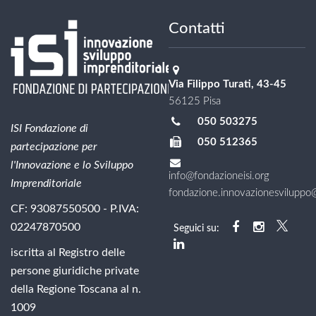
Contatti
Via Filippo Turati, 43-45
56125 Pisa
050 503275
ISI Fondazione di
050 512365
partecipazione per
l'Innovazione e lo Sviluppo
info@fondazioneisi.org
Imprenditoriale
fondazione.innovazionesviluppo@l
CF: 93087550500 - P.IVA:
02247870500
Seguici su:
iscritta al Registro delle
persone giuridiche private
della Regione Toscana al n.
1009