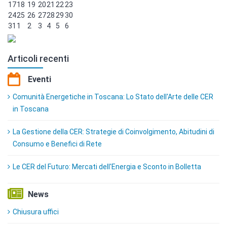
17
18
19
20
21
22
23
24
25
26
27
28
29
30
31
1
2
3
4
5
6
Articoli recenti
Eventi
Comunità Energetiche in Toscana: Lo Stato dell'Arte delle CER
in Toscana
La Gestione della CER: Strategie di Coinvolgimento, Abitudini di
Consumo e Benefici di Rete
Le CER del Futuro: Mercati dell'Energia e Sconto in Bolletta
News
Chiusura uffici