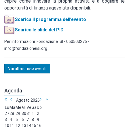
capire come innovare la propria attività e a cogliere le
opportunità di finanza agevolata disponibili.
Scarica il programma dell’evento
Scarica le slide del PID
Per informazioni: Fondazione ISI - 050503275 -
info@fondazioneisi.org
Vai all'archivio eventi
Agenda
Agosto
2026
Lu
Ma
Me
Gi
Ve
Sa
Do
27
28
29
30
31
1
2
3
4
5
6
7
8
9
10
11
12
13
14
15
16