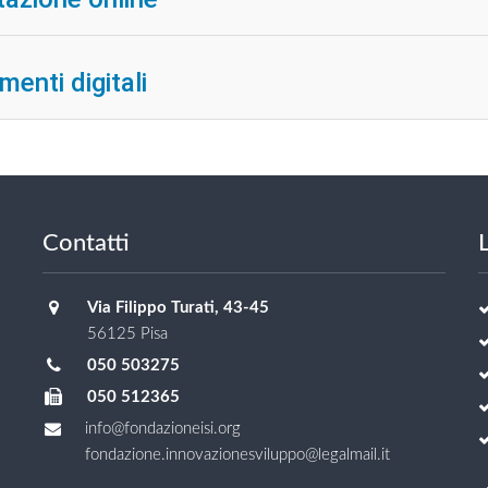
menti digitali
Contatti
L
Via Filippo Turati, 43-45
56125 Pisa
050 503275
050 512365
info@fondazioneisi.org
fondazione.innovazionesviluppo@legalmail.it