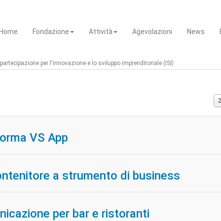
Home
Fondazione
Attività
Agevolazioni
News
artecipazione per l'innovazione e lo sviluppo imprenditoriale (ISI)
Vi
n.
taforma VS App
ontenitore a strumento di business
icazione per bar e ristoranti