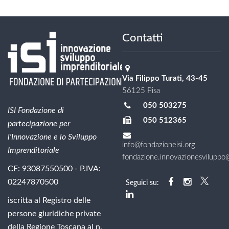
Contatti
Via Filippo Turati, 43-45
56125 Pisa
050 503275
ISI Fondazione di
050 512365
partecipazione per
l'Innovazione e lo Sviluppo
info@fondazioneisi.org
Imprenditoriale
fondazione.innovazionesviluppo@l
CF: 93087550500 - P.IVA:
02247870500
Seguici su:
iscritta al Registro delle
persone giuridiche private
della Regione Toscana al n.