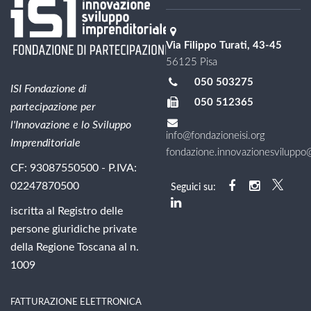
Via Filippo Turati, 43-45
56125 Pisa
050 503275
ISI Fondazione di
050 512365
partecipazione per
l'Innovazione e lo Sviluppo
info@fondazioneisi.org
Imprenditoriale
fondazione.innovazionesviluppo@l
CF: 93087550500 - P.IVA:
02247870500
Seguici su:
iscritta al Registro delle
persone giuridiche private
della Regione Toscana al n.
1009
FATTURAZIONE ELETTRONICA