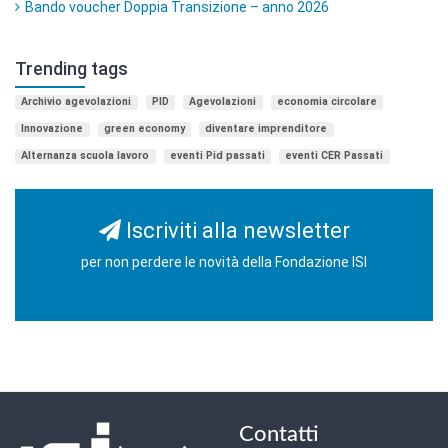
Bando voucher Doppia Transizione – anno 2026
Trending tags
Archivio agevolazioni
PID
Agevolazioni
economia circolare
Innovazione
green economy
diventare imprenditore
Alternanza scuola lavoro
eventi Pid passati
eventi CER Passati
Iscriviti alla newsletter
per non perdere le novità della Fondazione ISI
Contatti