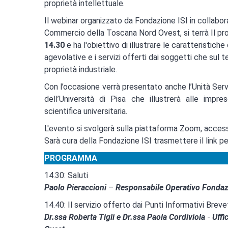
proprietà intellettuale.
Il webinar organizzato da Fondazione ISI in collabo
Commercio della Toscana Nord Ovest, si terrà Il p
14.30
e ha l'obiettivo di illustrare
le caratteristiche
agevolative e i servizi offerti dai soggetti che sul t
proprietà industriale.
Con l’occasione verrà presentato anche l’Unità Ser
dell’Università di Pisa che illustrerà alle impr
scientifica universitaria.
L'evento si svolgerà sulla piattaforma Zoom, accessi
Sarà cura della Fondazione ISI trasmettere il link pe
PROGRAMMA
14.30: Saluti
Paolo Pieraccioni
–
Responsabile Operativo Fondaz
14.40: Il servizio offerto dai Punti Informativi Br
Dr.ssa Roberta Tigli e Dr.ssa Paola Cordiviola
-
Uffi