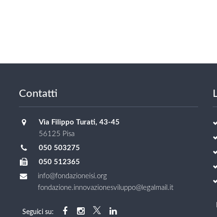
Contatti
L
Via Filippo Turati, 43-45
56125 Pisa
050 503275
050 512365
info@fondazioneisi.org
fondazione.innovazionesviluppo@legalmail.it
Seguici su: