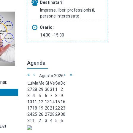
Destinatari:
Imprese, liberi professionisti,
persone interessate
Orario:
14.30 - 15.30
Agenda
Agosto
2026
nar.
Lu
Ma
Me
Gi
Ve
Sa
Do
27
28
29
30
31
1
2
3
4
5
6
7
8
9
10
11
12
13
14
15
16
17
18
19
20
21
22
23
24
25
26
27
28
29
30
31
1
2
3
4
5
6
ord