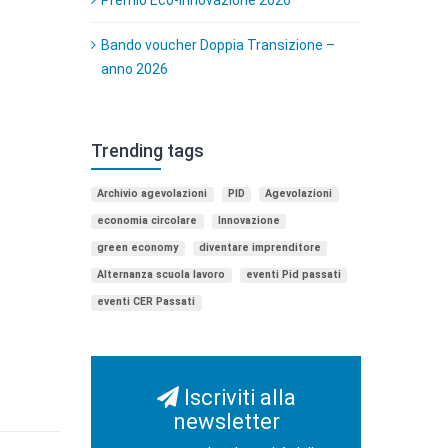
Bando voucher Doppia Transizione –
anno 2026
Trending tags
Archivio agevolazioni
PID
Agevolazioni
economia circolare
Innovazione
green economy
diventare imprenditore
Alternanza scuola lavoro
eventi Pid passati
eventi CER Passati
Iscriviti alla
newsletter