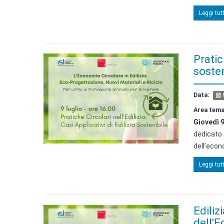
Leggi tutt
Pratich
sosten
Data:
9
Area tema
Giovedì 9
dedicato 
dell’econo
Leggi tutt
Ediliz
dell'