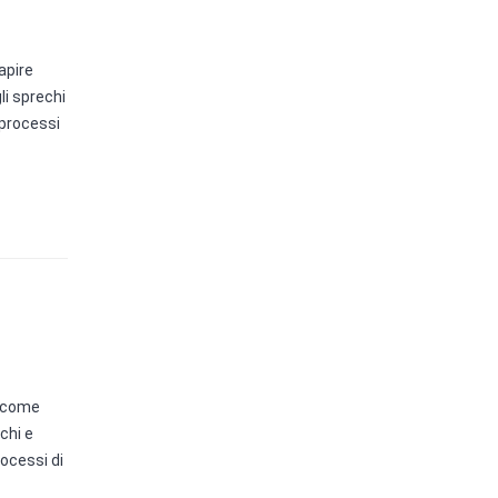
apire
li sprechi
 processi
e come
chi e
ocessi di