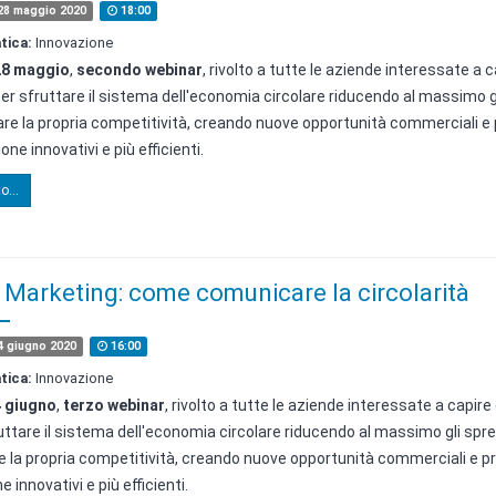
28 maggio 2020
18:00
tica:
Innovazione
28 maggio
,
secondo webinar
,
rivolto a tutte le aziende interessate a c
r sfruttare il sistema dell'economia circolare riducendo al massimo g
are la propria competitività, creando nuove opportunità commerciali e
one innovativi e più efficienti.
o...
 Marketing: come comunicare la circolarità
 giugno 2020
16:00
tica:
Innovazione
4 giugno
,
terzo webinar
,
rivolto a tutte le aziende interessate a capir
uttare il sistema dell'economia circolare riducendo al massimo gli spre
e la propria competitività, creando nuove opportunità commerciali e pr
 innovativi e più efficienti.