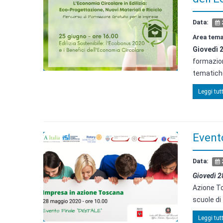
Data:
2
Area tema
Giovedì 2
formazion
tematiche
Leggi tutt
Event
Data:
Giovedì 2
Azione T
scuole di 
Leggi tutt