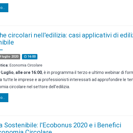
o...
e circolari nell'edilizia: casi applicativi di edili
ibile
 luglio 2020
16:00
tica:
Economia Circolare
 Luglio
,
alle ore 16:00
, è in programma il terzo e ultimo webinar di fo
a tutte le imprese e ai professionisti interessati ad approfondire le t
mia circolare nel settore dell’edilizia.
o...
ia Sostenibile: l'Ecobonus 2020 e i Benefici
Economia Circolare