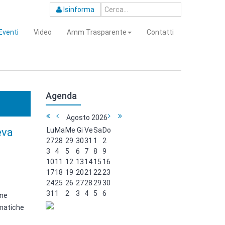
Isinforma
Eventi
Video
Amm Trasparente
Contatti
Agenda
Agosto
2026
eva
Lu
Ma
Me
Gi
Ve
Sa
Do
27
28
29
30
31
1
2
3
4
5
6
7
8
9
10
11
12
13
14
15
16
17
18
19
20
21
22
23
24
25
26
27
28
29
30
31
1
2
3
4
5
6
one
ematiche