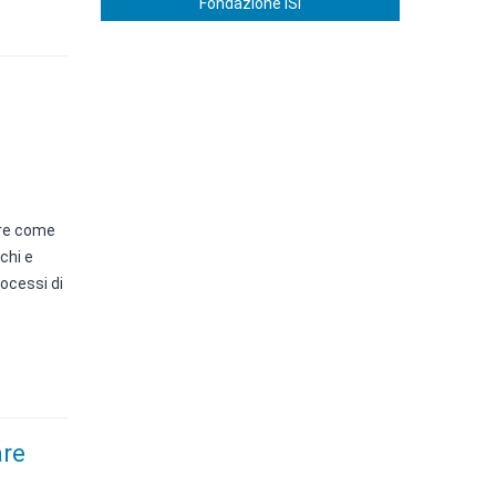
Fondazione ISI
ire come
chi e
ocessi di
are