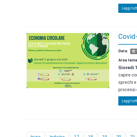
Leggi tutt
Covid-
Data:
1
Area tema
Giovedì 
capire co
sprechi e
processi d
Leggi tutt