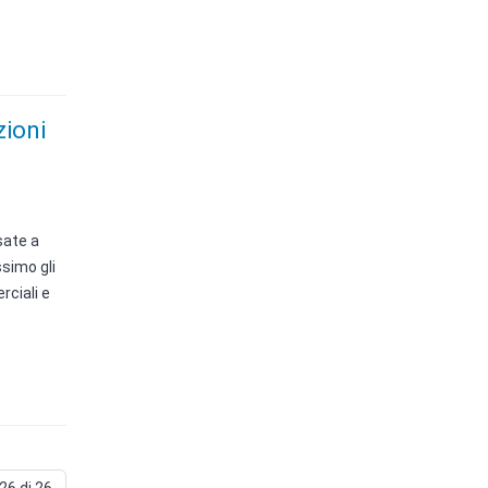
zioni
sate a
simo gli
rciali e