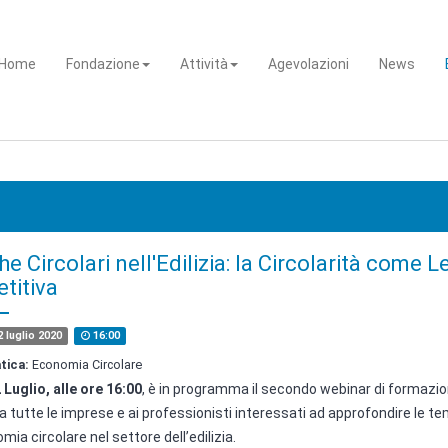
Home
Fondazione
Attività
Agevolazioni
News
he Circolari nell'Edilizia: la Circolarità come L
titiva
 luglio 2020
16:00
tica:
Economia Circolare
 Luglio, alle ore 16:00
, è in programma il secondo webinar di formazi
a tutte le imprese e ai professionisti interessati ad approfondire le t
mia circolare nel settore dell’edilizia.