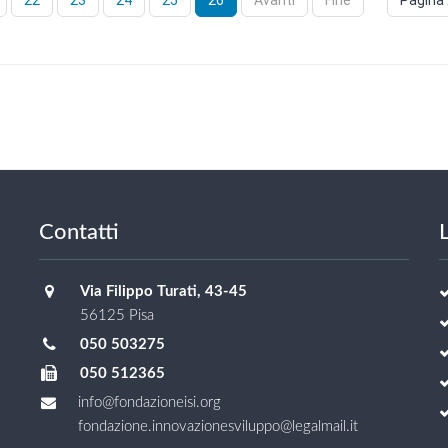
22
23
24
25
26
Avanti
Fine
Pagina 
Contatti
L
Via Filippo Turati, 43-45
56125 Pisa
050 503275
050 512365
info@fondazioneisi.org
fondazione.innovazionesviluppo@legalmail.it