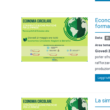
Econom
forma
Data:
Area tema
Giovedì 
poter sfr
rafforzar
produzione
Leggi tutt
La sim