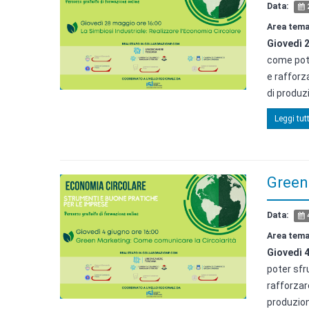
Data:
Area tema
Giovedì 
come pote
e rafforz
di produzi
Leggi tutt
Green
Data:
4
Area tema
Giovedì 
poter sfr
rafforzar
produzione