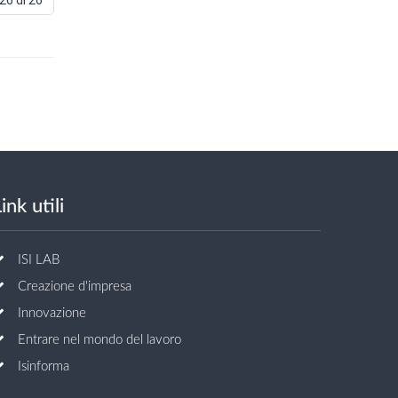
26 di 26
ink utili
ISI LAB
Creazione d'impresa
Innovazione
Entrare nel mondo del lavoro
Isinforma