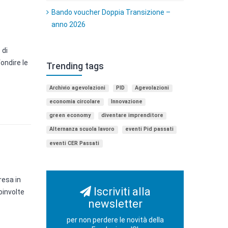
Bando voucher Doppia Transizione –
anno 2026
 di
ondire le
Trending tags
Archivio agevolazioni
PID
Agevolazioni
economia circolare
Innovazione
green economy
diventare imprenditore
Alternanza scuola lavoro
eventi Pid passati
eventi CER Passati
resa in
Iscriviti alla
involte
newsletter
per non perdere le novità della