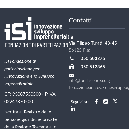
Contatti
Via Filippo Turati, 43-45
56125 Pisa
050 503275
ISI Fondazione di
050 512365
partecipazione per
l'Innovazione e lo Sviluppo
info@fondazioneisi.org
Imprenditoriale
fondazione.innovazionesviluppo@l
CF: 93087550500 - P.IVA:
02247870500
Seguici su:
iscritta al Registro delle
persone giuridiche private
della Regione Toscana al n.