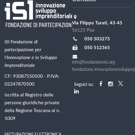
Via Filippo Turati, 43-45
56125 Pisa
050 503275
ISI Fondazione di
050 512365
partecipazione per
l'Innovazione e lo Sviluppo
info@fondazioneisi.org
Imprenditoriale
fondazione.innovazionesviluppo@l
CF: 93087550500 - P.IVA:
02247870500
Seguici su:
iscritta al Registro delle
persone giuridiche private
della Regione Toscana al n.
1009
FATTURAZIONE ELETTRONICA